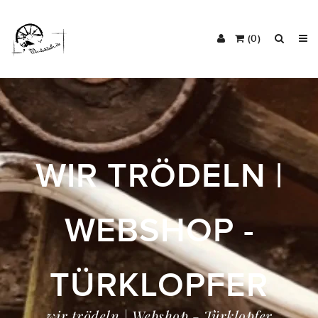
(0)
WIR TRÖDELN |
WEBSHOP -
TÜRKLOPFER
wir trödeln | Webshop - Türklopfer