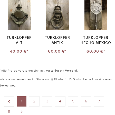
TÜRKLOPFER
TÜRKLOPFER
TÜRKLOPFER
ALT
ANTIK
HECHO MEXICO
40,00 €*
60,00 €*
60,00 €*
*Alle Preise verstehen sich mit
kostenlosem Versand
.
Als Kleinunternehmer im Sinne von § 19 Abs. 1 UStG wird keine Umsatzsteuer
berechnet.
1
2
3
4
5
6
7
8