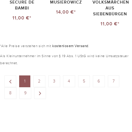
SECURE DE
MUSIEROWICZ
VOLKSMÄRCHEN
BAMBI
AUS
14,00 €*
SIEBENBÜRGEN
11,00 €*
11,00 €*
*Alle Preise verstehen sich mit
kostenlosem Versand
.
Als Kleinunternehmer im Sinne von § 19 Abs. 1 UStG wird keine Umsatzsteuer
berechnet.
1
2
3
4
5
6
7
8
9