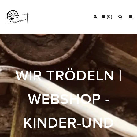
(0)
WIR TRÖDELN |
WEBSHOP -
KINDER-UND