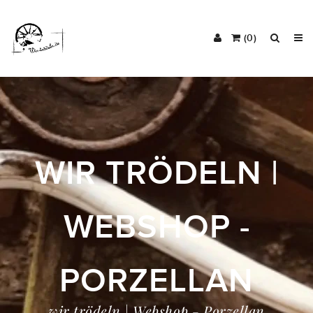
(0)
WIR TRÖDELN |
WEBSHOP -
PORZELLAN
wir trödeln | Webshop - Porzellan