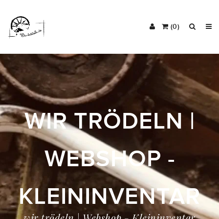
(0)
WIR TRÖDELN |
WEBSHOP -
KLEININVENTAR
wir trödeln | Webshop - Kleininventar