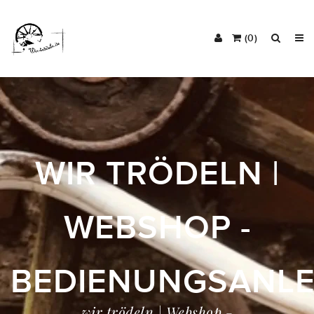
(0)
WIR TRÖDELN |
WEBSHOP -
BEDIENUNGSANLE
wir trödeln | Webshop -