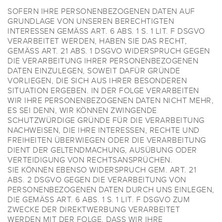
SOFERN IHRE PERSONENBEZOGENEN DATEN AUF
GRUNDLAGE VON UNSEREN BERECHTIGTEN
INTERESSEN GEMÄSS ART. 6 ABS. 1 S. 1 LIT. F DSGVO
VERARBEITET WERDEN, HABEN SIE DAS RECHT,
GEMÄSS ART. 21 ABS. 1 DSGVO WIDERSPRUCH GEGEN
DIE VERARBEITUNG IHRER PERSONENBEZOGENEN
DATEN EINZULEGEN, SOWEIT DAFÜR GRÜNDE
VORLIEGEN, DIE SICH AUS IHRER BESONDEREN
SITUATION ERGEBEN. IN DER FOLGE VERARBEITEN
WIR IHRE PERSONENBEZOGENEN DATEN NICHT MEHR,
ES SEI DENN, WIR KÖNNEN ZWINGENDE
SCHUTZWÜRDIGE GRÜNDE FÜR DIE VERARBEITUNG
NACHWEISEN, DIE IHRE INTERESSEN, RECHTE UND
FREIHEITEN ÜBERWIEGEN ODER DIE VERARBEITUNG
DIENT DER GELTENDMACHUNG, AUSÜBUNG ODER
VERTEIDIGUNG VON RECHTSANSPRÜCHEN.
SIE KÖNNEN EBENSO WIDERSPRUCH GEM. ART. 21
ABS. 2 DSGVO GEGEN DIE VERARBEITUNG VON
PERSONENBEZOGENEN DATEN DURCH UNS EINLEGEN,
DIE GEMÄSS ART. 6 ABS. 1 S. 1 LIT. F DSGVO ZUM
ZWECKE DER DIREKTWERBUNG VERARBEITET
WERDEN MIT DER FOLGE, DASS WIR IHRE