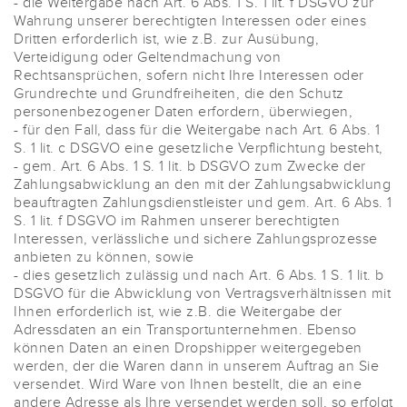
- die Weitergabe nach Art. 6 Abs. 1 S. 1 lit. f DSGVO zur
Wahrung unserer berechtigten Interessen oder eines
Dritten erforderlich ist, wie z.B. zur Ausübung,
Verteidigung oder Geltendmachung von
Rechtsansprüchen, sofern nicht Ihre Interessen oder
Grundrechte und Grundfreiheiten, die den Schutz
personenbezogener Daten erfordern, überwiegen,
- für den Fall, dass für die Weitergabe nach Art. 6 Abs. 1
S. 1 lit. c DSGVO eine gesetzliche Verpflichtung besteht,
- gem. Art. 6 Abs. 1 S. 1 lit. b DSGVO zum Zwecke der
Zahlungsabwicklung an den mit der Zahlungsabwicklung
beauftragten Zahlungsdienstleister und gem. Art. 6 Abs. 1
S. 1 lit. f DSGVO im Rahmen unserer berechtigten
Interessen, verlässliche und sichere Zahlungsprozesse
anbieten zu können, sowie
- dies gesetzlich zulässig und nach Art. 6 Abs. 1 S. 1 lit. b
DSGVO für die Abwicklung von Vertragsverhältnissen mit
Ihnen erforderlich ist, wie z.B. die Weitergabe der
Adressdaten an ein Transportunternehmen. Ebenso
können Daten an einen Dropshipper weitergegeben
werden, der die Waren dann in unserem Auftrag an Sie
versendet. Wird Ware von Ihnen bestellt, die an eine
andere Adresse als Ihre versendet werden soll, so erfolgt