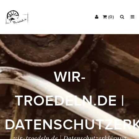
(0)
WIR-
TROEDELN.DE |
DATENSCHUTZER
wir-troedeln.de | Datenschutzerklärung