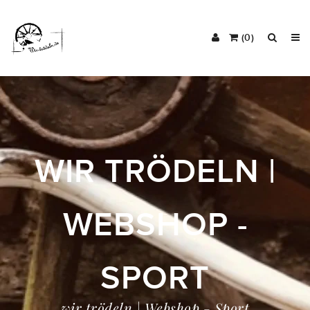
(0)
WIR TRÖDELN |
WEBSHOP -
SPORT
wir trödeln | Webshop - Sport