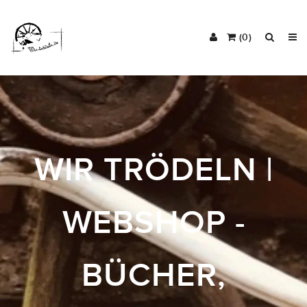
(0)
WIR TRÖDELN |
WEBSHOP -
BÜCHER,