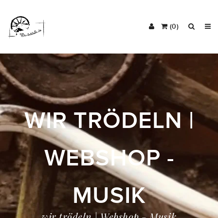
(0)
WIR TRÖDELN |
WEBSHOP -
MUSIK
wir trödeln | Webshop - Musik