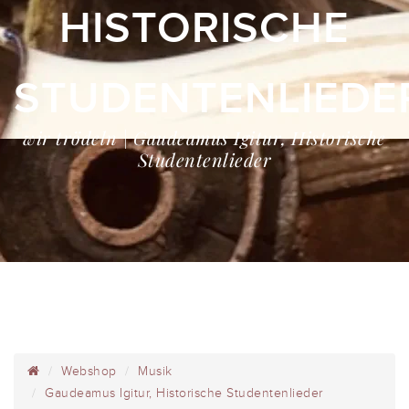
HISTORISCHE
STUDENTENLIEDE
wir trödeln | Gaudeamus Igitur, Historische
Studentenlieder
Webshop
Musik
Gaudeamus Igitur, Historische Studentenlieder