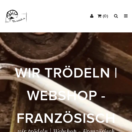
(0)
WIR TRÖDELN |
WEBSHOP -
FRANZÖSISCH
wir trödeln | Webshop - Französisch