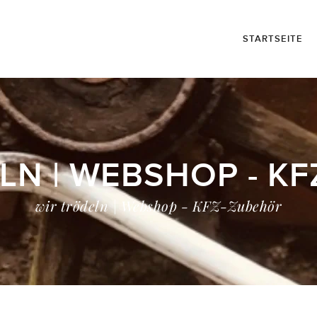
STARTSEITE
LN | WEBSHOP - K
wir trödeln | Webshop - KFZ-Zubehör