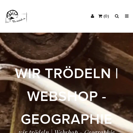
(0)
WIR TRÖDELN |
WEBSHOP -
GEOGRAPHIE
wir trödeln | Webshop - Geographie