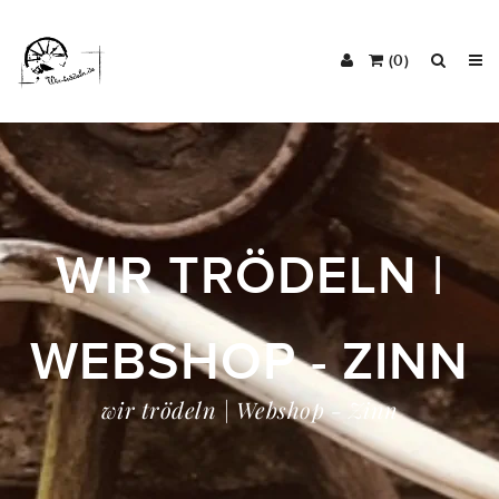
(0)
WIR TRÖDELN |
WEBSHOP - ZINN
wir trödeln | Webshop - Zinn