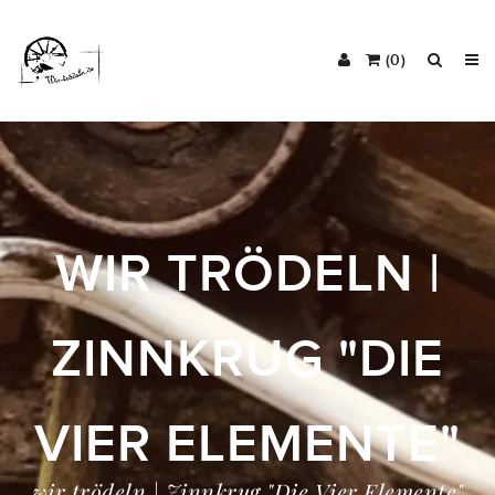
(0)
WIR TRÖDELN |
ZINNKRUG "DIE
VIER ELEMENTE"
wir trödeln | Zinnkrug "Die Vier Elemente"