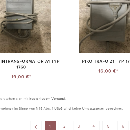
EINTRANSFORMATOR A1 TYP
PIKO TRAFO Z1 TYP 1
1760
16,00 €*
19,00 €*
verstehen sich mit
kostenlosem Versand
.
ernehmer im Sinne von § 19 Abs. 1 UStG wird keine Umsatzsteuer berechnet.
1
2
3
4
5
6