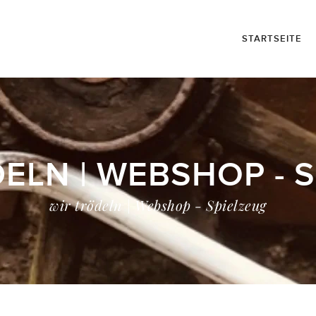
STARTSEITE
ELN | WEBSHOP - 
wir trödeln | Webshop - Spielzeug