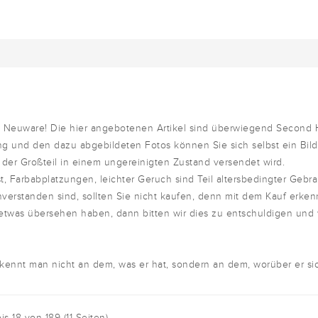
um Neuware! Die hier angebotenen Artikel sind überwiegend Second
g und den dazu abgebildeten Fotos können Sie sich selbst ein Bil
 der Großteil in einem ungereinigten Zustand versendet wird.
t, Farbabplatzungen, leichter Geruch sind Teil altersbedingter Gebr
nverstanden sind, sollten Sie nicht kaufen, denn mit dem Kauf erken
 etwas übersehen haben, dann bitten wir dies zu entschuldigen und
ennt man nicht an dem, was er hat, sondern an dem, worüber er sic
bis 18 von 189 (11 Seiten)