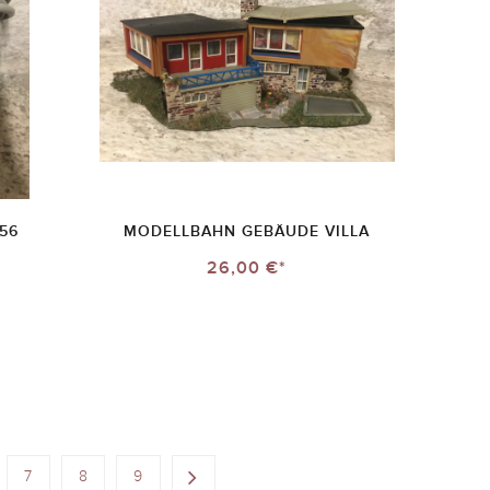
756
MODELLBAHN GEBÄUDE VILLA
26,00 €*
7
8
9