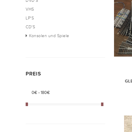
DVD`S
VHS
LP'S
CD'S
Konsolen und Spiele
PREIS
GL