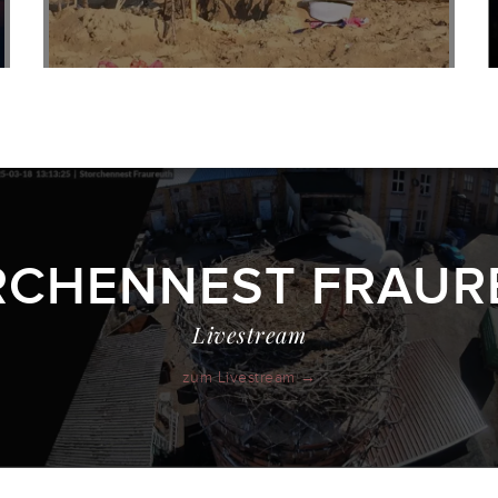
RCHENNEST FRAUR
Livestream
zum Livestream →