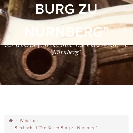
BURG ZU
NÜRNBERG"
wir trödeln | Blechschild "Die Kaiser-Burg zu
Nürnberg"
Webshop
Blechschild "Die Kaiser-Burg zu Nürnberg"