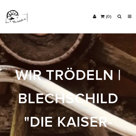
(0)
WIR TRÖDELN |
BLECHSCHILD
"DIE KAISER-