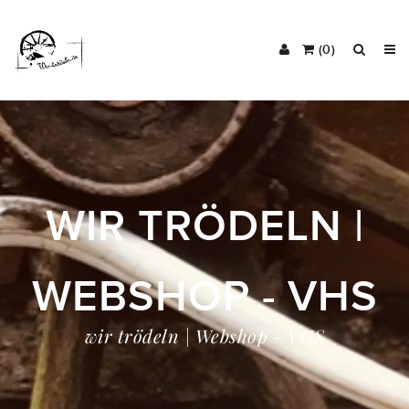
(0)
WIR TRÖDELN |
WEBSHOP - VHS
wir trödeln | Webshop - VHS