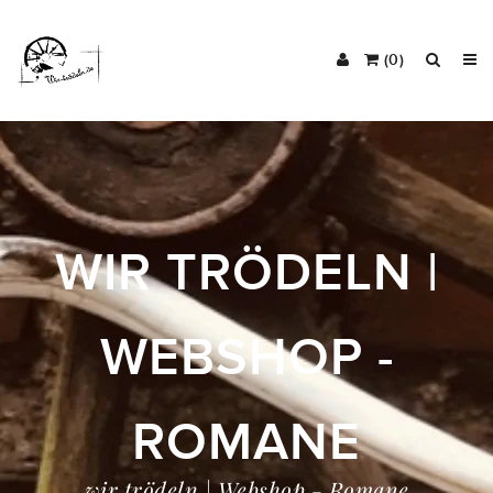
(0)
WIR TRÖDELN |
WEBSHOP -
ROMANE
wir trödeln | Webshop - Romane