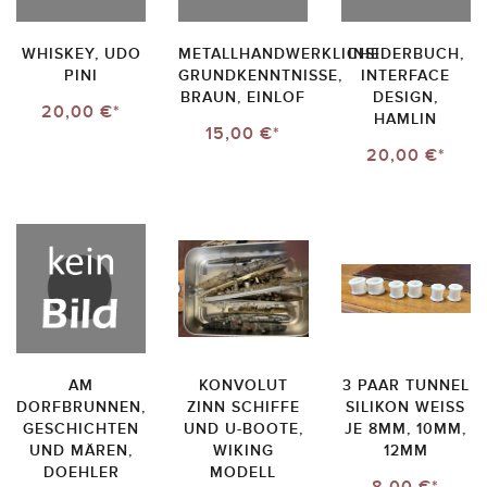
WHISKEY, UDO
METALLHANDWERKLICHE
INSIDERBUCH,
PINI
GRUNDKENNTNISSE,
INTERFACE
BRAUN, EINLOF
DESIGN,
20,00 €*
HAMLIN
15,00 €*
20,00 €*
AM
KONVOLUT
3 PAAR TUNNEL
DORFBRUNNEN,
ZINN SCHIFFE
SILIKON WEISS J
GESCHICHTEN
UND U-BOOTE,
E 8MM, 10MM, 1
UND MÄREN,
WIKING
2MM
DOEHLER
MODELL