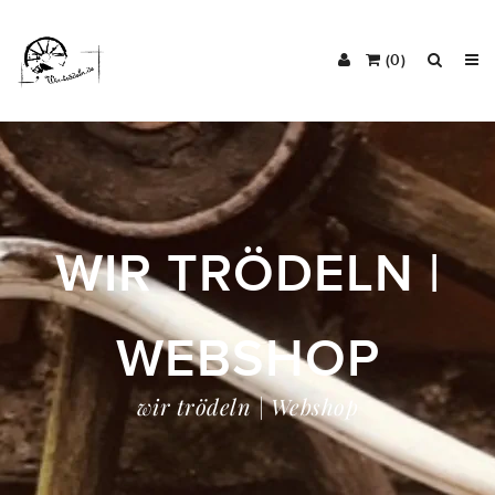
(0)
WIR TRÖDELN |
WEBSHOP
wir trödeln | Webshop