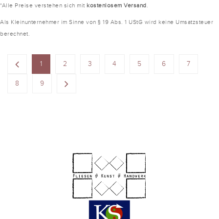
*Alle Preise verstehen sich mit
kostenlosem Versand
.
Als Kleinunternehmer im Sinne von § 19 Abs. 1 UStG wird keine Umsatzsteuer
berechnet.
1
2
3
4
5
6
7
8
9