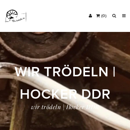
(0)
WIR TRÖDELN |
HOCKER DDR
wir trödeln | Hocker DDR