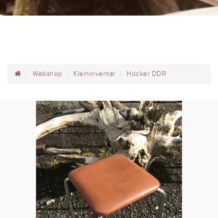
Webshop
Kleininventar
Hocker DDR