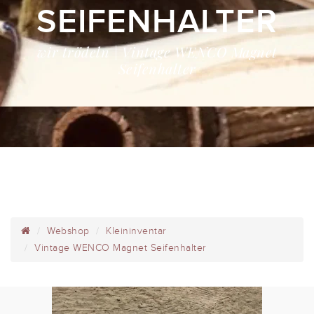
SEIFENHALTER
wir trödeln | Vintage WENCO Magnet
Seifenhalter
Webshop
Kleininventar
Vintage WENCO Magnet Seifenhalter