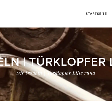
STARTSEITE
LN | TÜRKLOPFER 
wir trödeln | Türklopfer Lilie rund