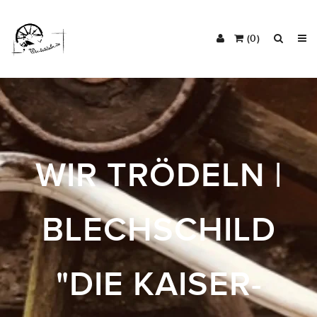
(0)
WIR TRÖDELN |
BLECHSCHILD
"DIE KAISER-