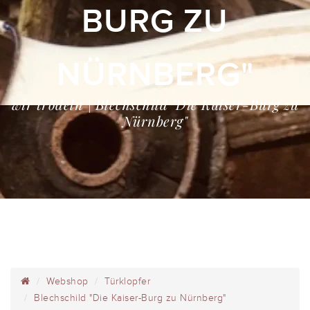
BURG ZU
NÜRNBERG"
wir trödeln | Blechschild "Die Kaiser-Burg zu
Nürnberg"
Webshop
Türklopfer
Blechschild "Die Kaiser-Burg zu Nürnberg"