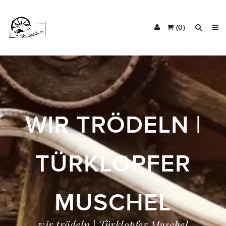
(0)
WIR TRÖDELN |
TÜRKLOPFER
MUSCHEL
wir trödeln | Türklopfer Muschel