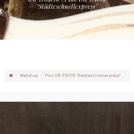
"Städteschnellexpress"
Webshop
Piko DR 515019 "Städteschnellexpress"