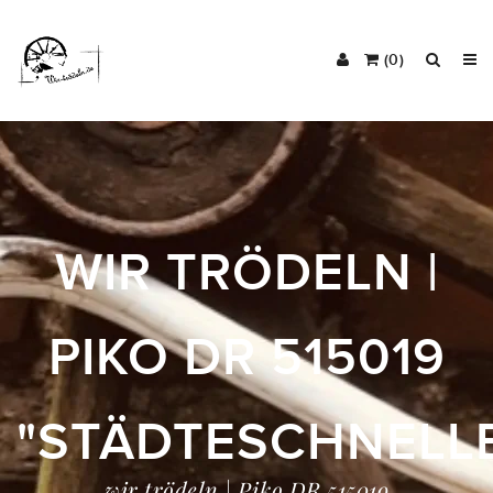
(0)
WIR TRÖDELN |
PIKO DR 515019
"STÄDTESCHNELL
wir trödeln | Piko DR 515019