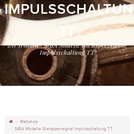
IMPULSSCHALTU
TT
wir trödeln | SIBA Modelle Gleissperrsignal
Impulsschaltung TT
Webshop
SIBA Modelle Gleissperrsignal Impulsschaltung TT