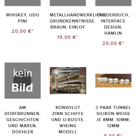
WHISKEY, UDO
METALLHANDWERKLICHE
INSIDERBUCH,
PINI
GRUNDKENNTNISSE,
INTERFACE
BRAUN, EINLOF
DESIGN,
20,00 €*
HAMLIN
15,00 €*
20,00 €*
AM
KONVOLUT
3 PAAR TUNNEL
DORFBRUNNEN,
ZINN SCHIFFE
SILIKON WEISS J
GESCHICHTEN
UND U-BOOTE,
E 8MM, 10MM, 1
UND MÄREN,
WIKING
2MM
DOEHLER
MODELL