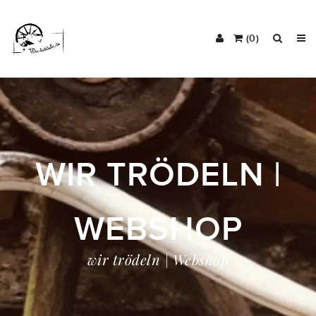
(0)
WIR TRÖDELN |
WEBSHOP
wir trödeln | Webshop