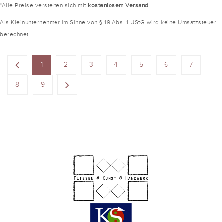
*Alle Preise verstehen sich mit
kostenlosem Versand
.
Als Kleinunternehmer im Sinne von § 19 Abs. 1 UStG wird keine Umsatzsteuer
berechnet.
1
2
3
4
5
6
7
8
9