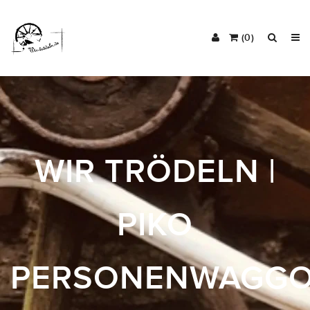
(0)
WIR TRÖDELN |
PIKO
PERSONENWAGG