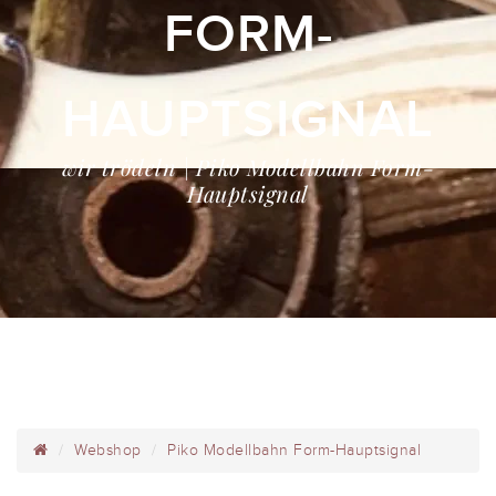
FORM-
HAUPTSIGNAL
wir trödeln | Piko Modellbahn Form-
Hauptsignal
Webshop
Piko Modellbahn Form-Hauptsignal