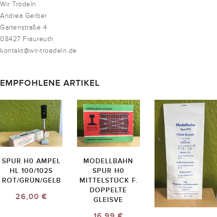
Wir Trödeln
Andrea Gerber
Gartenstraße 4
08427 Fraureuth
kontakt@wir-troedeln.de
EMPFOHLENE ARTIKEL
SPUR H0 AMPEL
MODELLBAHN
HL 100/102S
SPUR H0
ROT/GRÜN/GELB
MITTELSTÜCK F.
DOPPELTE
26,00 €
GLEISVE
16,99 €