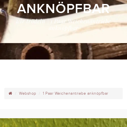
ANKNÖPFBAR
wir trödeln | 1 Paar Weichenantriebe
anknöpfbar
Webshop
1 Paar Weichenantriebe anknöpfbar