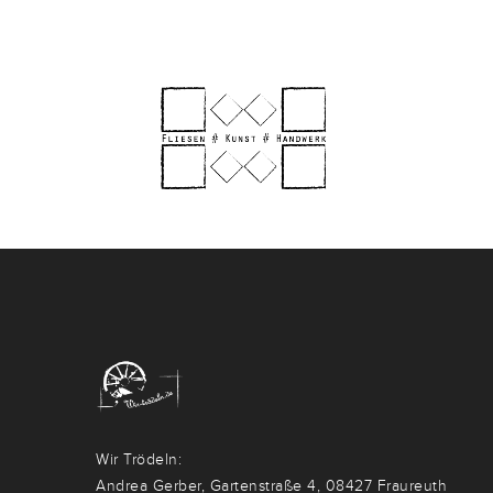
Wir Trödeln:
Andrea Gerber, Gartenstraße 4, 08427 Fraureuth