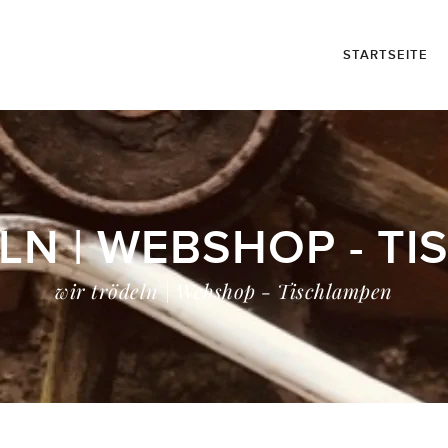
STARTSEITE
LN | WEBSHOP - T
wir trödeln | Webshop - Tischlampen