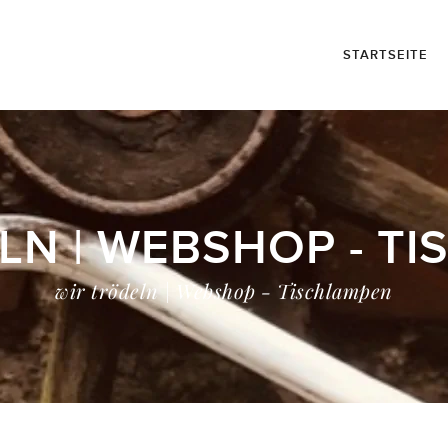
STARTSEITE
LN | WEBSHOP - T
wir trödeln | Webshop - Tischlampen