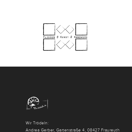
Wir Trödeln:
Andrea Gerber, Gartenstraße 4, 08427 Fraureuth