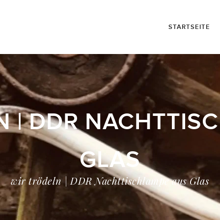
STARTSEITE
N | DDR NACHTTIS
GLAS
wir trödeln | DDR Nachttischlampe aus Glas