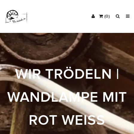
(0)
WIR TRÖDELN |
WANDLAMPE MIT
ROT WEISS K