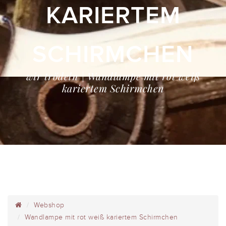
ARIERTEM S
CHIRMCHEN
wir trödeln | Wandlampe mit rot weiß
kariertem Schirmchen
Webshop
Wandlampe mit rot weiß kariertem Schirmchen