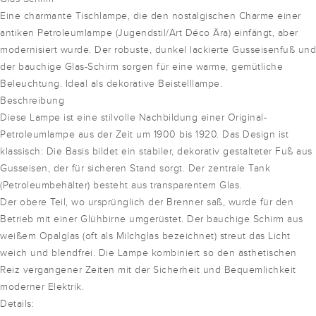
Eine charmante Tischlampe, die den nostalgischen Charme einer
antiken Petroleumlampe (Jugendstil/Art Déco Ära) einfängt, aber
modernisiert wurde. Der robuste, dunkel lackierte Gusseisenfuß und
der bauchige Glas-Schirm sorgen für eine warme, gemütliche
Beleuchtung. Ideal als dekorative Beistelllampe.
Beschreibung
Diese Lampe ist eine stilvolle Nachbildung einer Original-
Petroleumlampe aus der Zeit um 1900 bis 1920. Das Design ist
klassisch: Die Basis bildet ein stabiler, dekorativ gestalteter Fuß aus
Gusseisen, der für sicheren Stand sorgt. Der zentrale Tank
(Petroleumbehälter) besteht aus transparentem Glas.
Der obere Teil, wo ursprünglich der Brenner saß, wurde für den
Betrieb mit einer Glühbirne umgerüstet. Der bauchige Schirm aus
weißem Opalglas (oft als Milchglas bezeichnet) streut das Licht
weich und blendfrei. Die Lampe kombiniert so den ästhetischen
Reiz vergangener Zeiten mit der Sicherheit und Bequemlichkeit
moderner Elektrik.
Details: