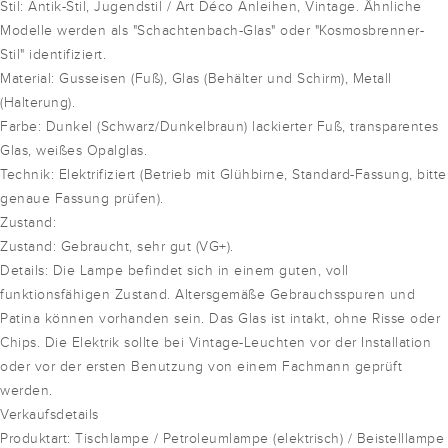
Stil: Antik-Stil, Jugendstil / Art Déco Anleihen, Vintage. Ähnliche
Modelle werden als "Schachtenbach-Glas" oder "Kosmosbrenner-
Stil" identifiziert.
Material: Gusseisen (Fuß), Glas (Behälter und Schirm), Metall
(Halterung).
Farbe: Dunkel (Schwarz/Dunkelbraun) lackierter Fuß, transparentes
Glas, weißes Opalglas.
Technik: Elektrifiziert (Betrieb mit Glühbirne, Standard-Fassung, bitte
genaue Fassung prüfen).
Zustand:
Zustand: Gebraucht, sehr gut (VG+).
Details: Die Lampe befindet sich in einem guten, voll
funktionsfähigen Zustand. Altersgemäße Gebrauchsspuren und
Patina können vorhanden sein. Das Glas ist intakt, ohne Risse oder
Chips. Die Elektrik sollte bei Vintage-Leuchten vor der Installation
oder vor der ersten Benutzung von einem Fachmann geprüft
werden.
Verkaufsdetails
Produktart: Tischlampe / Petroleumlampe (elektrisch) / Beistelllampe