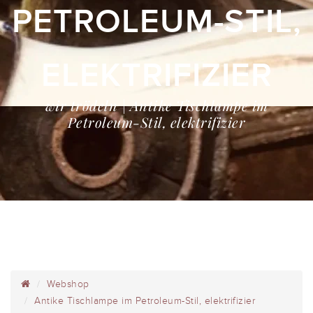
PETROLEUM-STIL,
ELEKTRIFIZIER
wir trödeln | Antike Tischlampe im
Petroleum-Stil, elektrifizier
Webshop
Antike Tischlampe im Petroleum-Stil, elektrifizier