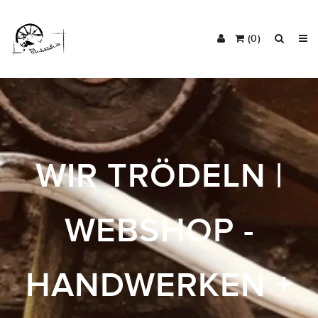
(0)
WIR TRÖDELN |
WEBSHOP -
HANDWERKEN +