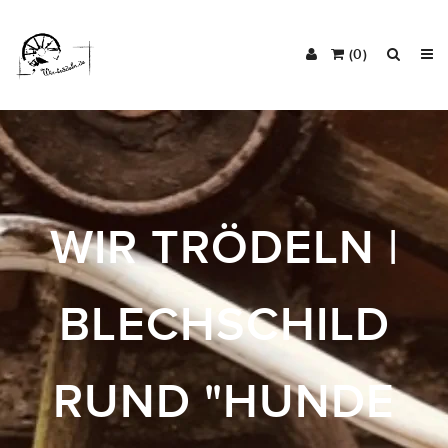
(0)
WIR TRÖDELN |
BLECHSCHILD
RUND "HUNDE