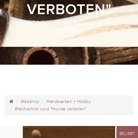
VERBOTEN"
wir trödeln | Blechschild rund "Hunde
verboten"
Webshop
Handwerken + Hobby
Blechschild rund "Hunde verboten"
BELIEBT