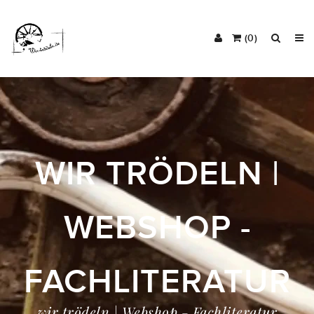
(0)
WIR TRÖDELN |
WEBSHOP -
FACHLITERATUR
wir trödeln | Webshop - Fachliteratur