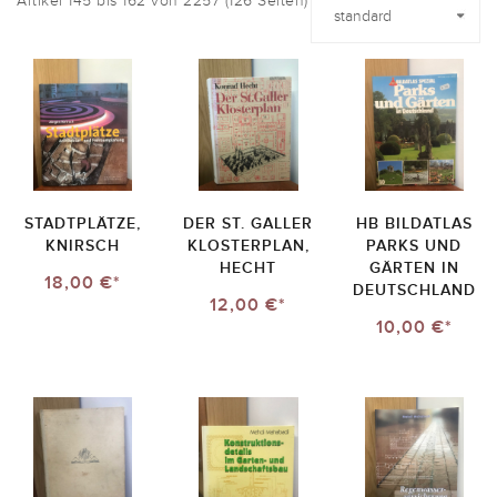
Artikel 145 bis 162 von 2257 (126 Seiten)
STADTPLÄTZE,
DER ST. GALLER
HB BILDATLAS
KNIRSCH
KLOSTERPLAN,
PARKS UND
HECHT
GÄRTEN IN
18,00 €*
DEUTSCHLAND
12,00 €*
10,00 €*