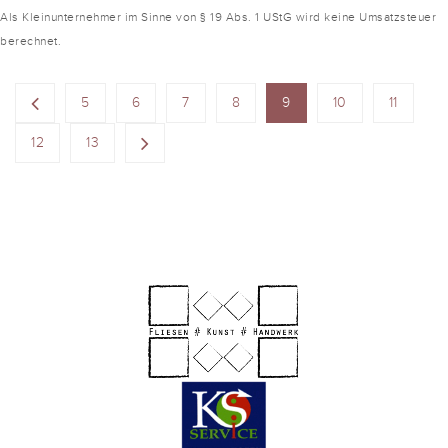
Als Kleinunternehmer im Sinne von § 19 Abs. 1 UStG wird keine Umsatzsteuer
berechnet.
5
6
7
8
9
10
11
12
13