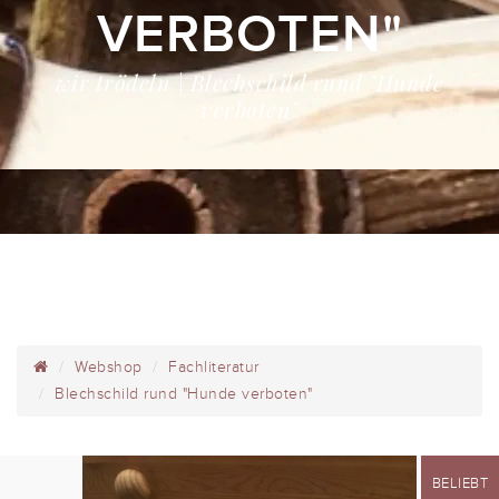
VERBOTEN"
wir trödeln | Blechschild rund "Hunde
verboten"
Webshop
Fachliteratur
Blechschild rund "Hunde verboten"
BELIEBT