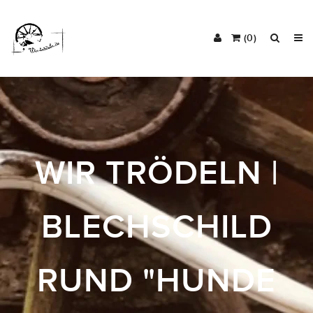
(0)
WIR TRÖDELN |
BLECHSCHILD
RUND "HUNDE