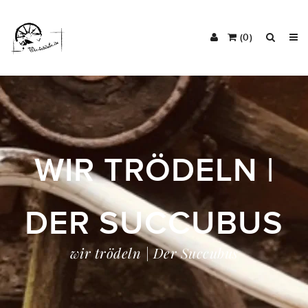
(0)
WIR TRÖDELN |
DER SUCCUBUS
wir trödeln | Der Succubus