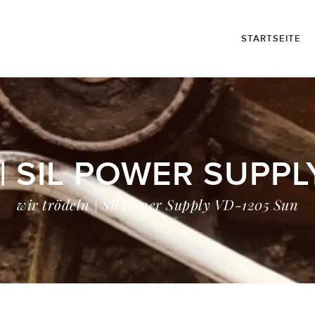
STARTSEITE
| SIL POWER SUPPL
wir trödeln | Sil Power Supply VD-1205 Sun