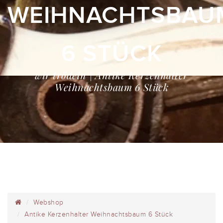
WEIHNACHTSBAU
6 STÜCK
wir trödeln | Antike Kerzenhalter
Weihnachtsbaum 6 Stück
Webshop
Antike Kerzenhalter Weihnachtsbaum 6 Stück