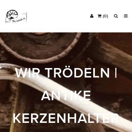
(0)
WIR TRÖDELN |
ANTIKE
KERZENHALTER