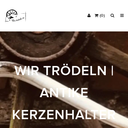
(0)
WIR TRÖDELN |
ANTIKE
KERZENHALTER