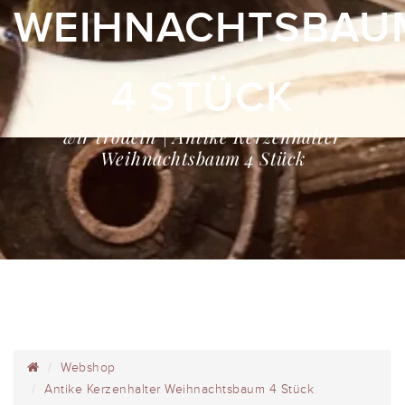
WEIHNACHTSBAU
4 STÜCK
wir trödeln | Antike Kerzenhalter
Weihnachtsbaum 4 Stück
Webshop
Antike Kerzenhalter Weihnachtsbaum 4 Stück