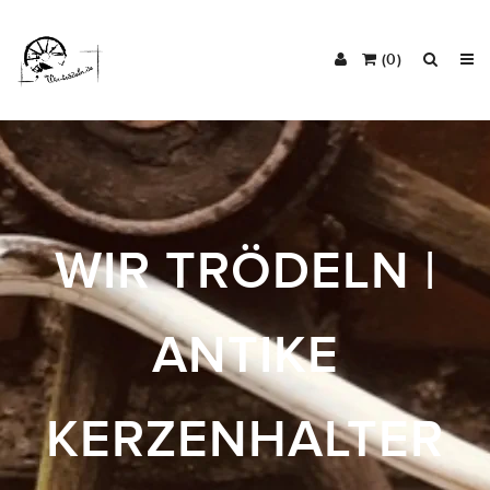
(0)
WIR TRÖDELN |
ANTIKE
KERZENHALTER