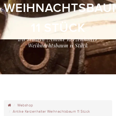
WEIHNACHTSBAU
11 STÜCK
wir trödeln | Antike Kerzenhalter
Weihnachtsbaum 11 Stück
Webshop
Antike Kerzenhalter Weihnachtsbaum 11 Stück