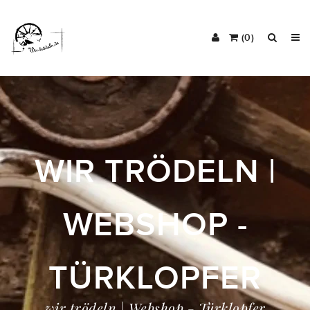
(0)
WIR TRÖDELN |
WEBSHOP -
TÜRKLOPFER
wir trödeln | Webshop - Türklopfer