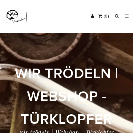
(0)
WIR TRÖDELN |
WEBSHOP -
TÜRKLOPFER
wir trödeln | Webshop - Türklopfer