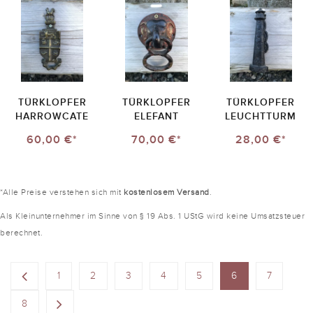
TÜRKLOPFER
TÜRKLOPFER
TÜRKLOPFER
HARROWCATE
ELEFANT
LEUCHTTURM
60,00 €*
70,00 €*
28,00 €*
*Alle Preise verstehen sich mit
kostenlosem Versand
.
Als Kleinunternehmer im Sinne von § 19 Abs. 1 UStG wird keine Umsatzsteuer
berechnet.
1
2
3
4
5
6
7
8