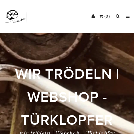
(0)
WIR TRÖDELN |
WEBSHOP -
TÜRKLOPFER
wir trödeln | Webshop - Türklopfer