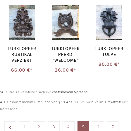
TÜRKLOPFER
TÜRKLOPFER
TÜRKLOPFER
RUSTIKAL
PFERD
TULPE
VERZIERT
"WELCOME"
80,00 €*
66,00 €*
26,00 €*
*Alle Preise verstehen sich mit
kostenlosem Versand
.
Als Kleinunternehmer im Sinne von § 19 Abs. 1 UStG wird keine Umsatzsteuer
berechnet.
1
2
3
4
5
6
7