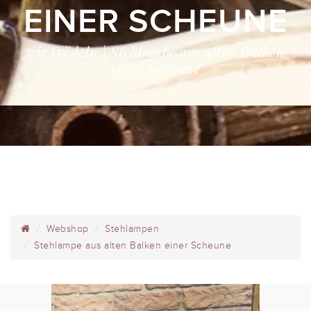
EINER SCHEUNE
wir trödeln | Stehlampe aus alten Balken
einer Scheune
Webshop
Stehlampen
Stehlampe aus alten Balken einer Scheune